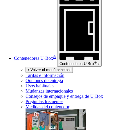
®
Contenedores
U-Box
®
Contenedores
U-Box
Volver al menú principal
Tarifas e información
Opciones de entrega
Usos habituales
Mudanzas internacionales
Consejos de empaque y entrega de
U-Box
Preguntas frecuentes
Medidas del contenedor