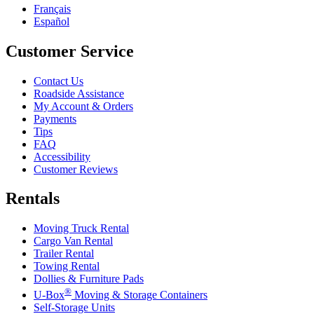
Français
Español
Customer Service
Contact Us
Roadside Assistance
My Account & Orders
Payments
Tips
FAQ
Accessibility
Customer Reviews
Rentals
Moving Truck Rental
Cargo Van Rental
Trailer Rental
Towing Rental
Dollies & Furniture Pads
®
U-Box
Moving & Storage Containers
Self-Storage Units