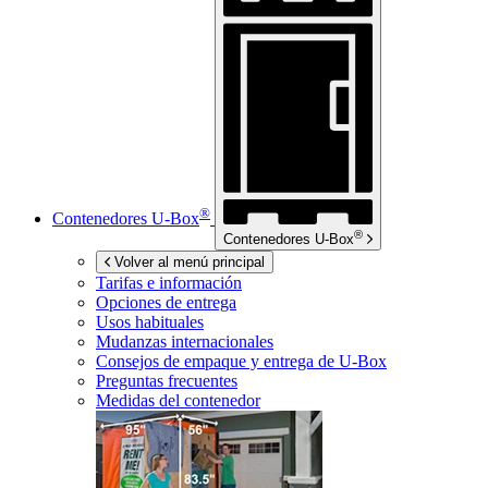
®
Contenedores
U-Box
®
Contenedores
U-Box
Volver al menú principal
Tarifas e información
Opciones de entrega
Usos habituales
Mudanzas internacionales
Consejos de empaque y entrega de
U-Box
Preguntas frecuentes
Medidas del contenedor