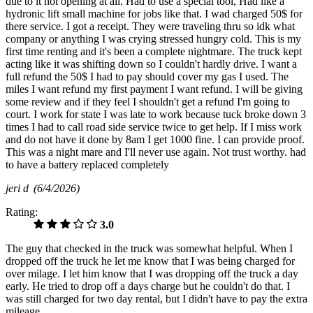
due to it not opening at all. Had to use a special tool, Had like a
hydronic lift small machine for jobs like that. I wad charged 50$ for
there service. I got a receipt. They were traveling thru so idk what
company or anything I was crying stressed hungry cold. This is my
first time renting and it's been a complete nightmare. The truck kept
acting like it was shifting down so I couldn't hardly drive. I want a
full refund the 50$ I had to pay should cover my gas I used. The
miles I want refund my first payment I want refund. I will be giving
some review and if they feel I shouldn't get a refund I'm going to
court. I work for state I was late to work because tuck broke down 3
times I had to call road side service twice to get help. If I miss work
and do not have it done by 8am I get 1000 fine. I can provide proof.
This was a night mare and I'll never use again. Not trust worthy. had
to have a battery replaced completely
jeri d
(6/4/2026)
Rating:
3.0
The guy that checked in the truck was somewhat helpful. When I
dropped off the truck he let me know that I was being charged for
over milage. I let him know that I was dropping off the truck a day
early. He tried to drop off a days charge but he couldn't do that. I
was still charged for two day rental, but I didn't have to pay the extra
mileage.