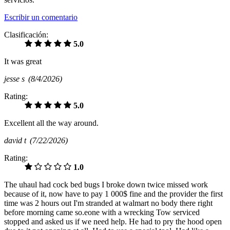
Escribir un comentario
Clasificación:
5.0
It was great
jesse s
(8/4/2026)
Rating:
5.0
Excellent all the way around.
david t
(7/22/2026)
Rating:
1.0
The uhaul had cock bed bugs I broke down twice missed work
because of it, now have to pay 1 000$ fine and the provider the first
time was 2 hours out I'm stranded at walmart no body there right
before morning came so.eone with a wrecking Tow serviced
stopped and asked us if we need help. He had to pry the hood open