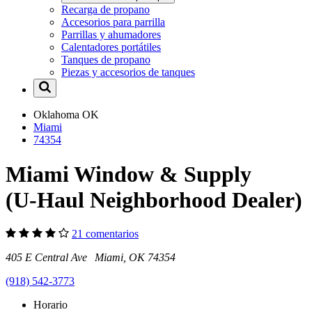
Recarga de propano
Accesorios para parrilla
Parrillas y ahumadores
Calentadores portátiles
Tanques de propano
Piezas y accesorios de tanques
Oklahoma
OK
Miami
74354
Miami Window & Supply
(U-Haul Neighborhood Dealer)
21 comentarios
405 E Central Ave Miami, OK 74354
(918) 542-3773
Horario