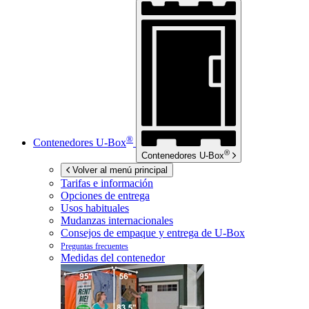
®
Contenedores
U-Box
®
Contenedores
U-Box
Volver al menú principal
Tarifas e información
Opciones de entrega
Usos habituales
Mudanzas internacionales
Consejos de empaque y entrega de
U-Box
Preguntas frecuentes
Medidas del contenedor