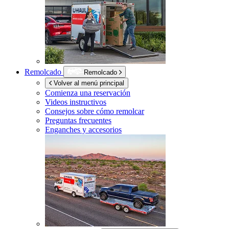
Remolcado
Remolcado
Volver al menú principal
Comienza una reservación
Videos instructivos
Consejos sobre cómo remolcar
Preguntas frecuentes
Enganches y accesorios