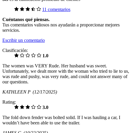
11 comentarios
Cuéntanos qué piensas.
Tus comentarios valiosos nos ayudarán a proporcionar mejores
servicios.
Escribir un comentario
Clasificación:
1.0
The women was VERY Rude. Her husband was sweet.
Unfortunately, we dealt more with the woman who tried to lie to us,
was rude and pushy, was very rude, and could not answer many of
our questions.
KATHLEEN P
(12/17/2025)
Rating:
3.0
The fold down fender was bolted solid. If I was hauling a car, I
wouldn’t have been able to use the trailer.
JAMES G
(10/22/2025)