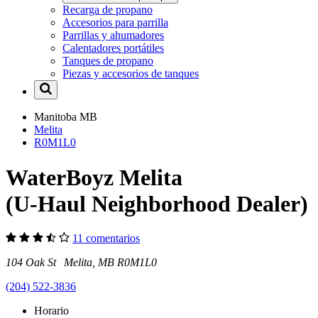
Recarga de propano
Accesorios para parrilla
Parrillas y ahumadores
Calentadores portátiles
Tanques de propano
Piezas y accesorios de tanques
Manitoba
MB
Melita
R0M1L0
WaterBoyz Melita
(U-Haul Neighborhood Dealer)
11 comentarios
104 Oak St Melita, MB R0M1L0
(204) 522-3836
Horario