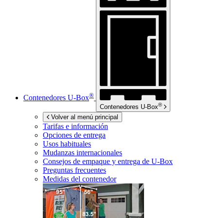
®
Contenedores
U-Box
®
Contenedores
U-Box
Volver al menú principal
Tarifas e información
Opciones de entrega
Usos habituales
Mudanzas internacionales
Consejos de empaque y entrega de
U-Box
Preguntas frecuentes
Medidas del contenedor