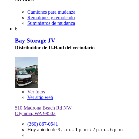
Camiones para mudanza
Remolques y remolcado
Suministros de mudanza
6
Bay Storage JV
Distribuidor de U-Haul del vecindario
Ver
fotos
Ver sitio web
510 Madrona Beach Rd NW
Olympia, WA 98502
(360) 867-0541
Hoy abierto de
9 a. m. - 1 p. m.
/
2 p. m. - 6 p. m.