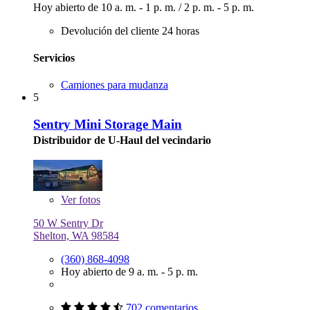
Hoy abierto de
10 a. m. - 1 p. m.
/
2 p. m. - 5 p. m.
Devolución del cliente 24 horas
Servicios
Camiones para mudanza
5
Sentry Mini Storage Main
Distribuidor de U-Haul del vecindario
Ver
fotos
50 W Sentry Dr
Shelton, WA 98584
(360) 868-4098
Hoy abierto de 9 a. m. - 5 p. m.
702 comentarios