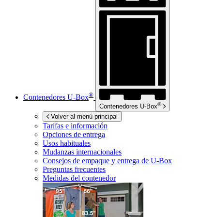
®
Contenedores
U-Box
®
Contenedores
U-Box
Volver al menú principal
Tarifas e información
Opciones de entrega
Usos habituales
Mudanzas internacionales
Consejos de empaque y entrega de
U-Box
Preguntas frecuentes
Medidas del contenedor