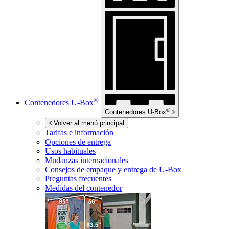
®
Contenedores
U-Box
®
Contenedores
U-Box
Volver al menú principal
Tarifas e información
Opciones de entrega
Usos habituales
Mudanzas internacionales
Consejos de empaque y entrega de
U-Box
Preguntas frecuentes
Medidas del contenedor