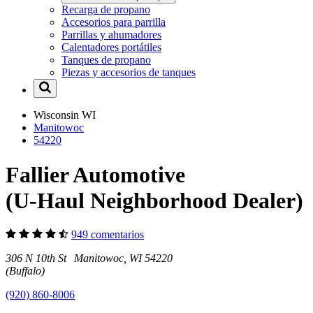
Recarga de propano
Accesorios para parrilla
Parrillas y ahumadores
Calentadores portátiles
Tanques de propano
Piezas y accesorios de tanques
Wisconsin
WI
Manitowoc
54220
Fallier Automotive
(U-Haul Neighborhood Dealer)
949 comentarios
306 N 10th St Manitowoc, WI 54220
(Buffalo)
(920) 860-8006