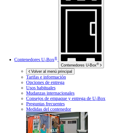
®
Contenedores
U-Box
®
Contenedores
U-Box
Volver al menú principal
Tarifas e información
Opciones de entrega
Usos habituales
Mudanzas internacionales
Consejos de empaque y entrega de
U-Box
Preguntas frecuentes
Medidas del contenedor