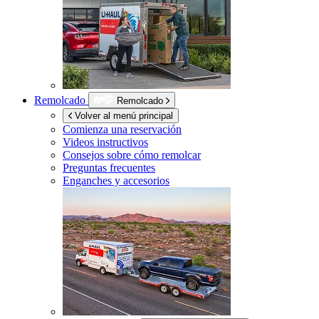
Remolcado
Remolcado
Volver al menú principal
Comienza una reservación
Videos instructivos
Consejos sobre cómo remolcar
Preguntas frecuentes
Enganches y accesorios