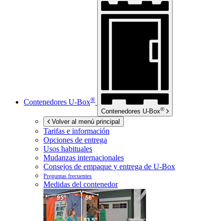
®
Contenedores
U-Box
®
Contenedores
U-Box
Volver al menú principal
Tarifas e información
Opciones de entrega
Usos habituales
Mudanzas internacionales
Consejos de empaque y entrega de
U-Box
Preguntas frecuentes
Medidas del contenedor