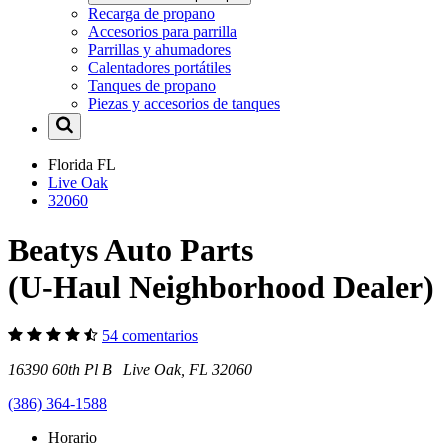
Recarga de propano
Accesorios para parrilla
Parrillas y ahumadores
Calentadores portátiles
Tanques de propano
Piezas y accesorios de tanques
Florida
FL
Live Oak
32060
Beatys Auto Parts
(U-Haul Neighborhood Dealer)
54 comentarios
16390 60th Pl B Live Oak, FL 32060
(386) 364-1588
Horario