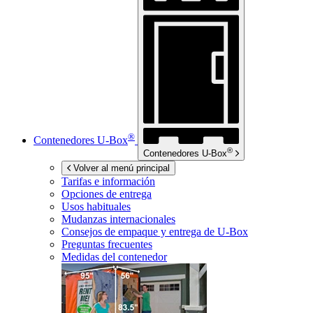
®
Contenedores
U-Box
®
Contenedores
U-Box
Volver al menú principal
Tarifas e información
Opciones de entrega
Usos habituales
Mudanzas internacionales
Consejos de empaque y entrega de
U-Box
Preguntas frecuentes
Medidas del contenedor