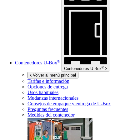
®
Contenedores
U-Box
®
Contenedores
U-Box
Volver al menú principal
Tarifas e información
Opciones de entrega
Usos habituales
Mudanzas internacionales
Consejos de empaque y entrega de
U-Box
Preguntas frecuentes
Medidas del contenedor