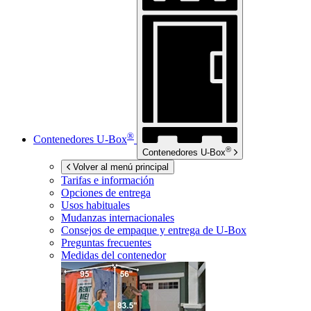
®
Contenedores
U-Box
®
Contenedores
U-Box
Volver al menú principal
Tarifas e información
Opciones de entrega
Usos habituales
Mudanzas internacionales
Consejos de empaque y entrega de
U-Box
Preguntas frecuentes
Medidas del contenedor