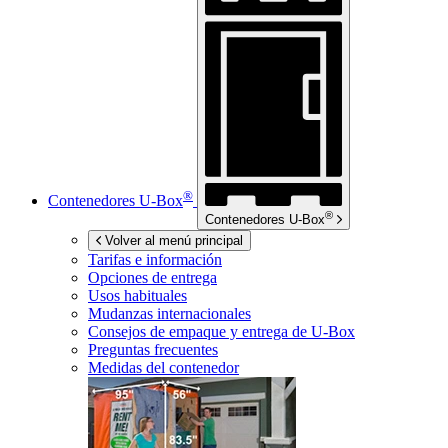
®
Contenedores
U-Box
®
Contenedores
U-Box
Volver al menú principal
Tarifas e información
Opciones de entrega
Usos habituales
Mudanzas internacionales
Consejos de empaque y entrega de
U-Box
Preguntas frecuentes
Medidas del contenedor