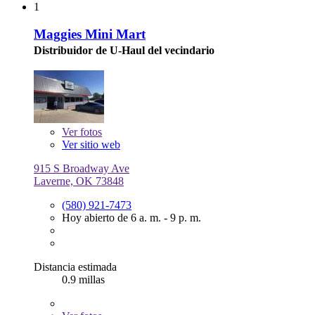
1
Maggies Mini Mart
Distribuidor de U-Haul del vecindario
Ver
fotos
Ver sitio web
915 S Broadway Ave
Laverne, OK 73848
(580) 921-7473
Hoy abierto de 6 a. m. - 9 p. m.
Distancia estimada
0.9 millas