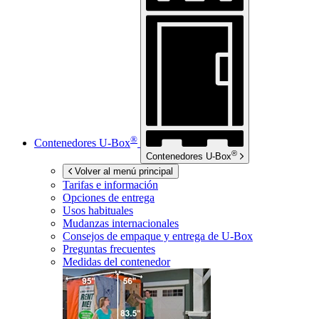
®
Contenedores
U-Box
®
Contenedores
U-Box
Volver al menú principal
Tarifas e información
Opciones de entrega
Usos habituales
Mudanzas internacionales
Consejos de empaque y entrega de
U-Box
Preguntas frecuentes
Medidas del contenedor