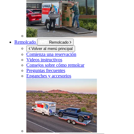
Remolcado
Remolcado
Volver al menú principal
Comienza una reservación
Videos instructivos
Consejos sobre cómo remolcar
Preguntas frecuentes
Enganches y accesorios