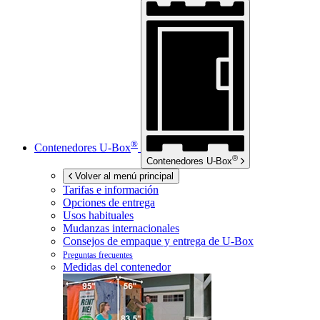
®
Contenedores
U-Box
®
Contenedores
U-Box
Volver al menú principal
Tarifas e información
Opciones de entrega
Usos habituales
Mudanzas internacionales
Consejos de empaque y entrega de
U-Box
Preguntas frecuentes
Medidas del contenedor