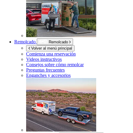
Remolcado
Remolcado
Volver al menú principal
Comienza una reservación
Videos instructivos
Consejos sobre cómo remolcar
Preguntas frecuentes
Enganches y accesorios