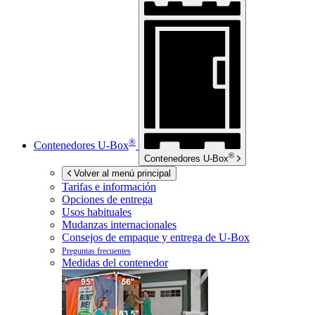
®
Contenedores
U-Box
®
Contenedores
U-Box
Volver al menú principal
Tarifas e información
Opciones de entrega
Usos habituales
Mudanzas internacionales
Consejos de empaque y entrega de
U-Box
Preguntas frecuentes
Medidas del contenedor