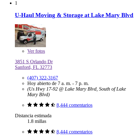
1
U-Haul Moving & Storage at Lake Mary Blvd
Ver
fotos
3851 S Orlando Dr
Sanford, FL 32773
(407) 322-3167
Hoy abierto de 7 a. m. - 7 p. m.
(Us Hwy 17-92 @ Lake Mary Blvd, South of Lake
Mary Blvd)
8,444 comentarios
Distancia estimada
1.8 millas
8,444 comentarios