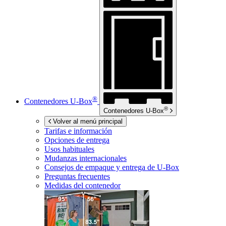
®
Contenedores
U-Box
®
Contenedores
U-Box
Volver al menú principal
Tarifas e información
Opciones de entrega
Usos habituales
Mudanzas internacionales
Consejos de empaque y entrega de
U-Box
Preguntas frecuentes
Medidas del contenedor