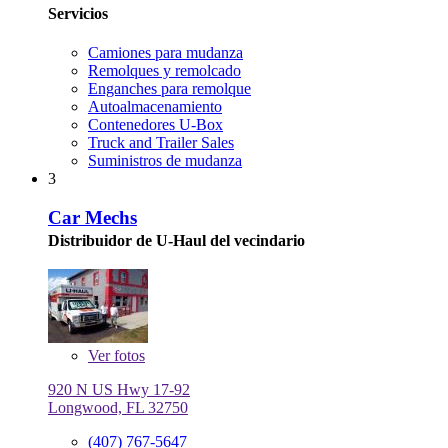
Servicios
Camiones para mudanza
Remolques y remolcado
Enganches para remolque
Autoalmacenamiento
Contenedores U-Box
Truck and Trailer Sales
Suministros de mudanza
3
Car Mechs
Distribuidor de U-Haul del vecindario
Ver
fotos
920 N US Hwy 17-92
Longwood, FL 32750
(407) 767-5647