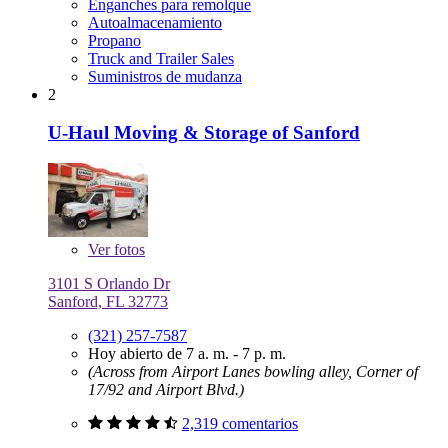
Enganches para remolque
Autoalmacenamiento
Propano
Truck and Trailer Sales
Suministros de mudanza
2
U-Haul Moving & Storage of Sanford
Ver
fotos
3101 S Orlando Dr
Sanford, FL 32773
(321) 257-7587
Hoy abierto de 7 a. m. - 7 p. m.
(Across from Airport Lanes bowling alley, Corner of
17/92 and Airport Blvd.)
2,319 comentarios