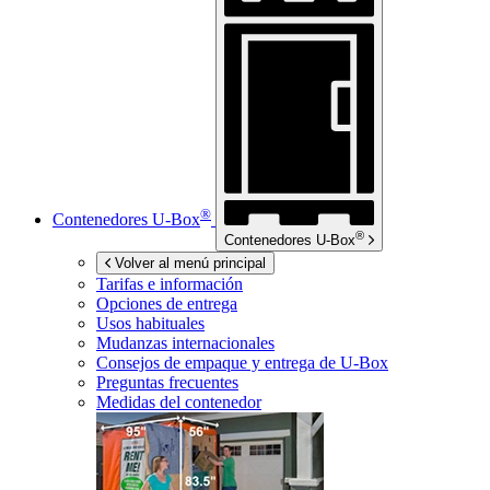
®
Contenedores
U-Box
®
Contenedores
U-Box
Volver al menú principal
Tarifas e información
Opciones de entrega
Usos habituales
Mudanzas internacionales
Consejos de empaque y entrega de
U-Box
Preguntas frecuentes
Medidas del contenedor