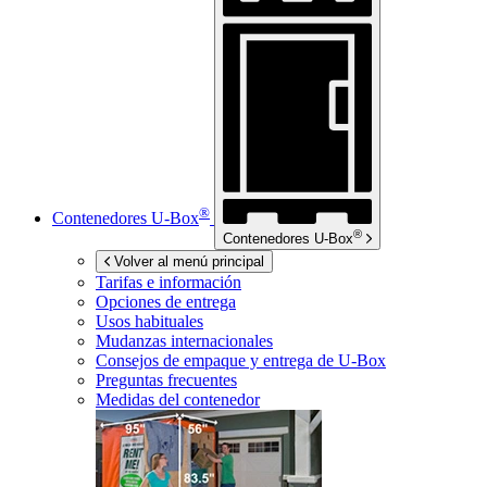
®
Contenedores
U-Box
®
Contenedores
U-Box
Volver al menú principal
Tarifas e información
Opciones de entrega
Usos habituales
Mudanzas internacionales
Consejos de empaque y entrega de
U-Box
Preguntas frecuentes
Medidas del contenedor