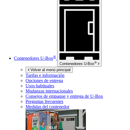
®
Contenedores
U-Box
®
Contenedores
U-Box
Volver al menú principal
Tarifas e información
Opciones de entrega
Usos habituales
Mudanzas internacionales
Consejos de empaque y entrega de
U-Box
Preguntas frecuentes
Medidas del contenedor