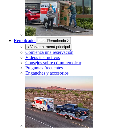
Remolcado
Remolcado
Volver al menú principal
Comienza una reservación
Videos instructivos
Consejos sobre cómo remolcar
Preguntas frecuentes
Enganches y accesorios