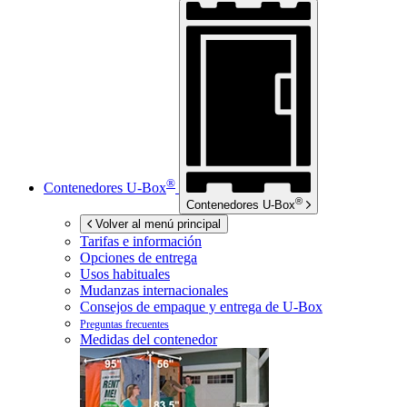
®
Contenedores
U-Box
®
Contenedores
U-Box
Volver al menú principal
Tarifas e información
Opciones de entrega
Usos habituales
Mudanzas internacionales
Consejos de empaque y entrega de
U-Box
Preguntas frecuentes
Medidas del contenedor