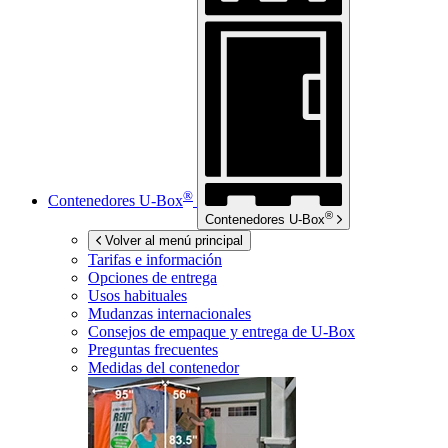
®
Contenedores
U-Box
®
Contenedores
U-Box
Volver al menú principal
Tarifas e información
Opciones de entrega
Usos habituales
Mudanzas internacionales
Consejos de empaque y entrega de
U-Box
Preguntas frecuentes
Medidas del contenedor