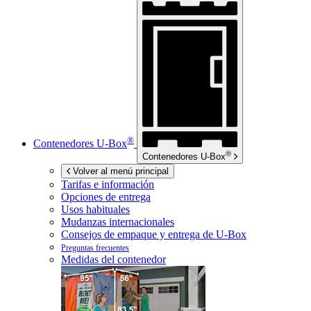
®
Contenedores
U-Box
®
Contenedores
U-Box
Volver al menú principal
Tarifas e información
Opciones de entrega
Usos habituales
Mudanzas internacionales
Consejos de empaque y entrega de
U-Box
Preguntas frecuentes
Medidas del contenedor