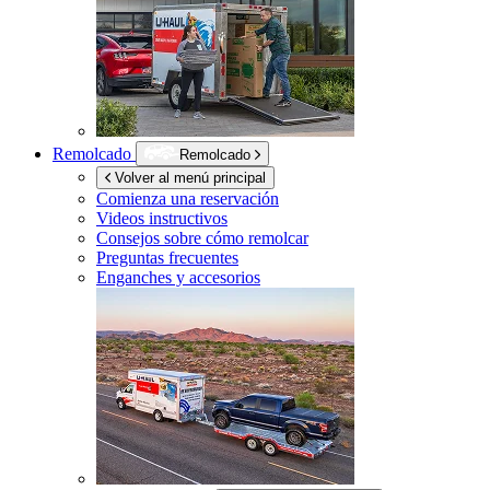
Remolcado
Remolcado
Volver al menú principal
Comienza una reservación
Videos instructivos
Consejos sobre cómo remolcar
Preguntas frecuentes
Enganches y accesorios