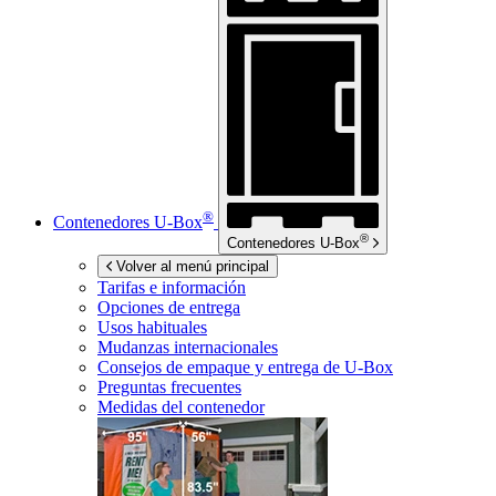
®
Contenedores
U-Box
®
Contenedores
U-Box
Volver al menú principal
Tarifas e información
Opciones de entrega
Usos habituales
Mudanzas internacionales
Consejos de empaque y entrega de
U-Box
Preguntas frecuentes
Medidas del contenedor