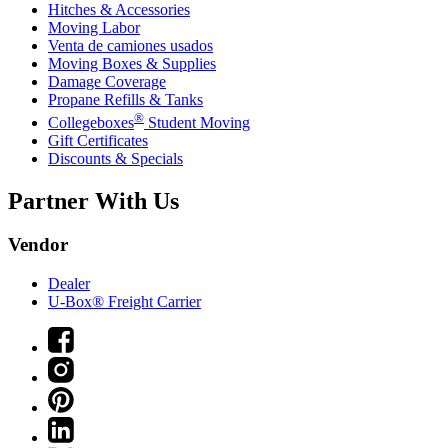
Hitches & Accessories
Moving Labor
Venta de camiones usados
Moving Boxes & Supplies
Damage Coverage
Propane Refills & Tanks
®
Collegeboxes
Student Moving
Gift Certificates
Discounts & Specials
Partner With Us
Vendor
Dealer
U-Box® Freight Carrier