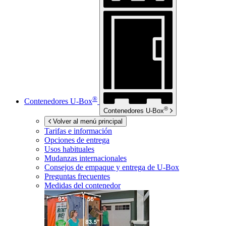
®
Contenedores
U-Box
®
Contenedores
U-Box
Volver al menú principal
Tarifas e información
Opciones de entrega
Usos habituales
Mudanzas internacionales
Consejos de empaque y entrega de
U-Box
Preguntas frecuentes
Medidas del contenedor