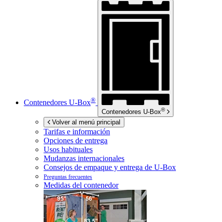
®
Contenedores
U-Box
®
Contenedores
U-Box
Volver al menú principal
Tarifas e información
Opciones de entrega
Usos habituales
Mudanzas internacionales
Consejos de empaque y entrega de
U-Box
Preguntas frecuentes
Medidas del contenedor