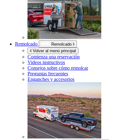
Remolcado
Remolcado
Volver al menú principal
Comienza una reservación
Videos instructivos
Consejos sobre cómo remolcar
Preguntas frecuentes
Enganches y accesorios