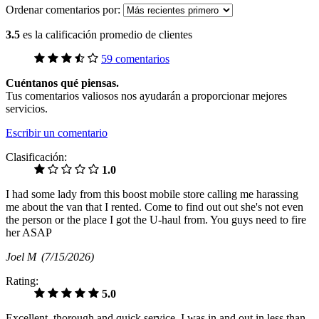
Ordenar comentarios por:
3.5
es la calificación promedio de clientes
59 comentarios
Cuéntanos qué piensas.
Tus comentarios valiosos nos ayudarán a proporcionar mejores
servicios.
Escribir un comentario
Clasificación:
1.0
I had some lady from this boost mobile store calling me harassing
me about the van that I rented. Come to find out out she's not even
the person or the place I got the U-haul from. You guys need to fire
her ASAP
Joel M
(7/15/2026)
Rating:
5.0
Excellent, thorough and quick service. I was in and out in less than