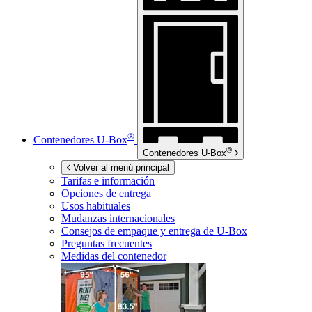
®
Contenedores
U-Box
®
Contenedores
U-Box
Volver al menú principal
Tarifas e información
Opciones de entrega
Usos habituales
Mudanzas internacionales
Consejos de empaque y entrega de
U-Box
Preguntas frecuentes
Medidas del contenedor