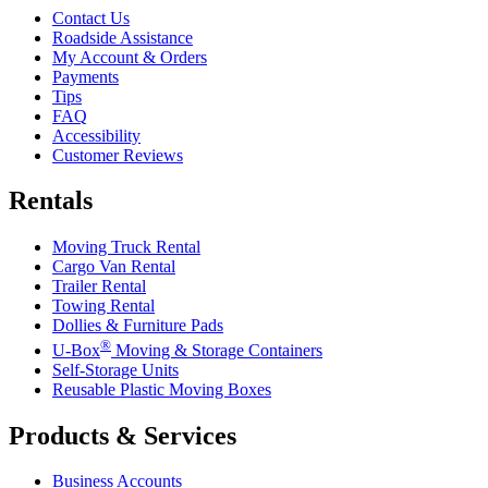
Contact Us
Roadside Assistance
My Account & Orders
Payments
Tips
FAQ
Accessibility
Customer Reviews
Rentals
Moving Truck Rental
Cargo Van Rental
Trailer Rental
Towing Rental
Dollies & Furniture Pads
®
U-Box
Moving & Storage Containers
Self-Storage Units
Reusable Plastic Moving Boxes
Products & Services
Business Accounts