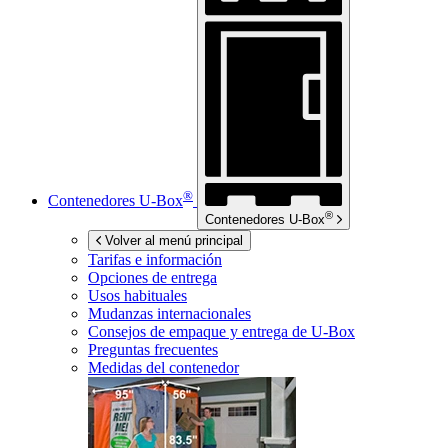
®
Contenedores
U-Box
®
Contenedores
U-Box
Volver al menú principal
Tarifas e información
Opciones de entrega
Usos habituales
Mudanzas internacionales
Consejos de empaque y entrega de
U-Box
Preguntas frecuentes
Medidas del contenedor