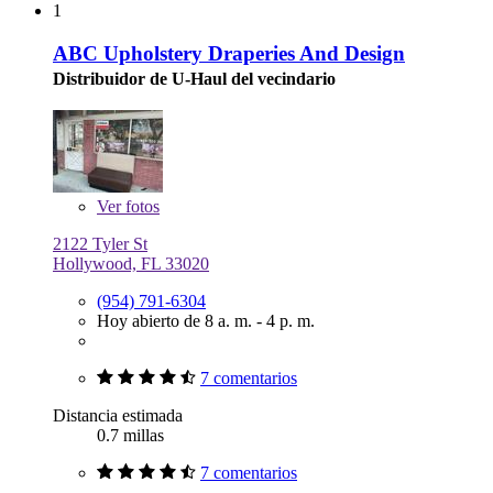
1
ABC Upholstery Draperies And Design
Distribuidor de U-Haul del vecindario
Ver
fotos
2122 Tyler St
Hollywood, FL 33020
(954) 791-6304
Hoy abierto de 8 a. m. - 4 p. m.
7 comentarios
Distancia estimada
0.7 millas
7 comentarios