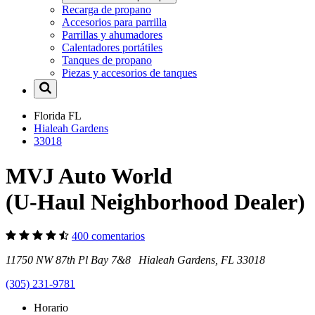
Recarga de propano
Accesorios para parrilla
Parrillas y ahumadores
Calentadores portátiles
Tanques de propano
Piezas y accesorios de tanques
Florida
FL
Hialeah Gardens
33018
MVJ Auto World
(U-Haul Neighborhood Dealer)
400 comentarios
11750 NW 87th Pl Bay 7&8 Hialeah Gardens, FL 33018
(305) 231-9781
Horario