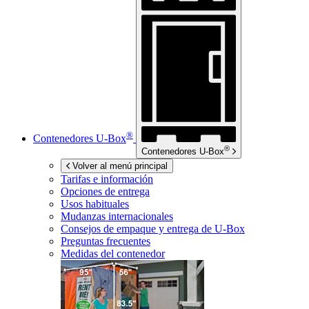
®
Contenedores
U-Box
®
Contenedores
U-Box
Volver al menú principal
Tarifas e información
Opciones de entrega
Usos habituales
Mudanzas internacionales
Consejos de empaque y entrega de
U-Box
Preguntas frecuentes
Medidas del contenedor