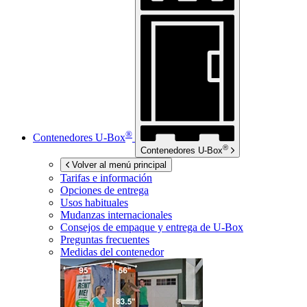
®
Contenedores
U-Box
®
Contenedores
U-Box
Volver al menú principal
Tarifas e información
Opciones de entrega
Usos habituales
Mudanzas internacionales
Consejos de empaque y entrega de
U-Box
Preguntas frecuentes
Medidas del contenedor