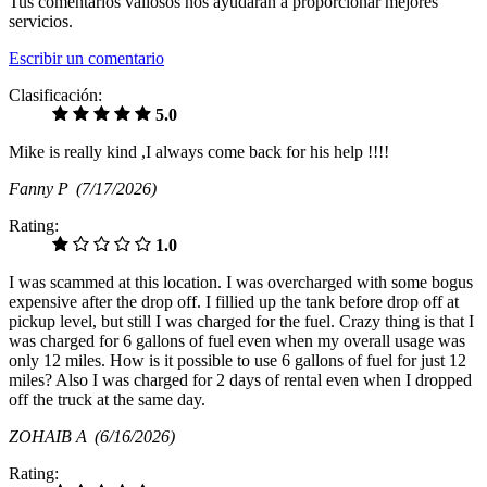
Tus comentarios valiosos nos ayudarán a proporcionar mejores
servicios.
Escribir un comentario
Clasificación:
5.0
Mike is really kind ,I always come back for his help !!!!
Fanny P
(7/17/2026)
Rating:
1.0
I was scammed at this location. I was overcharged with some bogus
expensive after the drop off. I fillied up the tank before drop off at
pickup level, but still I was charged for the fuel. Crazy thing is that I
was charged for 6 gallons of fuel even when my overall usage was
only 12 miles. How is it possible to use 6 gallons of fuel for just 12
miles? Also I was charged for 2 days of rental even when I dropped
off the truck at the same day.
ZOHAIB A
(6/16/2026)
Rating: