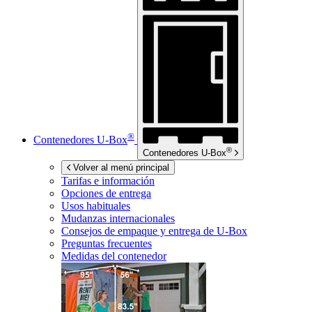
®
Contenedores
U-Box
®
Contenedores
U-Box
Volver al menú principal
Tarifas e información
Opciones de entrega
Usos habituales
Mudanzas internacionales
Consejos de empaque y entrega de
U-Box
Preguntas frecuentes
Medidas del contenedor