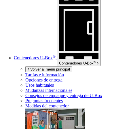
®
Contenedores
U-Box
®
Contenedores
U-Box
Volver al menú principal
Tarifas e información
Opciones de entrega
Usos habituales
Mudanzas internacionales
Consejos de empaque y entrega de
U-Box
Preguntas frecuentes
Medidas del contenedor