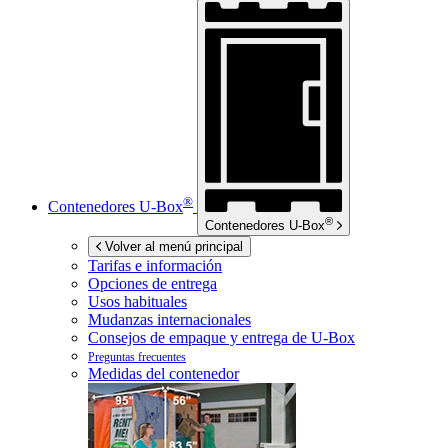
®
Contenedores
U-Box
®
Contenedores
U-Box
Volver al menú principal
Tarifas e información
Opciones de entrega
Usos habituales
Mudanzas internacionales
Consejos de empaque y entrega de
U-Box
Preguntas frecuentes
Medidas del contenedor