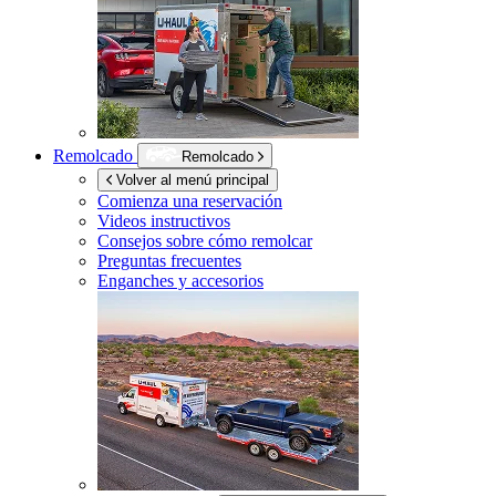
Remolcado
Remolcado
Volver al menú principal
Comienza una reservación
Videos instructivos
Consejos sobre cómo remolcar
Preguntas frecuentes
Enganches y accesorios