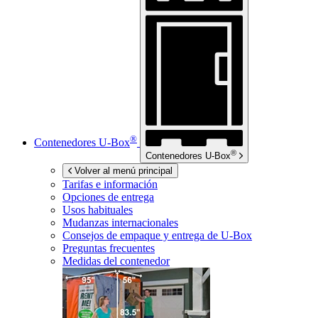
®
Contenedores
U-Box
®
Contenedores
U-Box
Volver al menú principal
Tarifas e información
Opciones de entrega
Usos habituales
Mudanzas internacionales
Consejos de empaque y entrega de
U-Box
Preguntas frecuentes
Medidas del contenedor