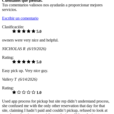
Cuéntanos qué piensas.
Tus comentarios valiosos nos ayudarán a proporcionar mejores
servicios.
Escribir un comentario
Clasificación:
5.0
owners were very nice and helpful.
NICHOLAS R
(6/19/2026)
Rating:
5.0
Easy pick up. Very nice guy.
Vallery T
(6/14/2026)
Rating:
1.0
Used app process for pickup but site rep didn’t understand process,
she confused me with the only other reservation that day for that
site, claiming I hadn’t paid and couldn’t pickup, refused to look at