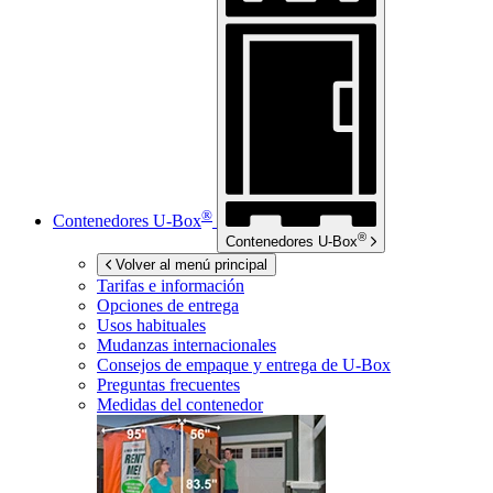
®
Contenedores
U-Box
®
Contenedores
U-Box
Volver al menú principal
Tarifas e información
Opciones de entrega
Usos habituales
Mudanzas internacionales
Consejos de empaque y entrega de
U-Box
Preguntas frecuentes
Medidas del contenedor