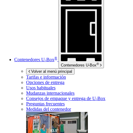
®
Contenedores
U-Box
®
Contenedores
U-Box
Volver al menú principal
Tarifas e información
Opciones de entrega
Usos habituales
Mudanzas internacionales
Consejos de empaque y entrega de
U-Box
Preguntas frecuentes
Medidas del contenedor