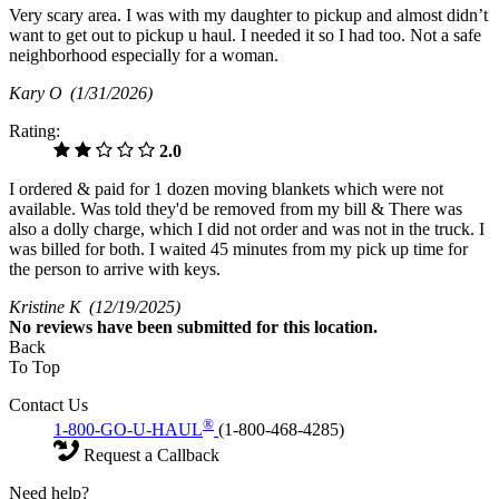
Very scary area. I was with my daughter to pickup and almost didn’t
want to get out to pickup u haul. I needed it so I had too. Not a safe
neighborhood especially for a woman.
Kary O
(1/31/2026)
Rating:
2.0
I ordered & paid for 1 dozen moving blankets which were not
available. Was told they'd be removed from my bill & There was
also a dolly charge, which I did not order and was not in the truck. I
was billed for both. I waited 45 minutes from my pick up time for
the person to arrive with keys.
Kristine K
(12/19/2025)
No
reviews have been submitted for this location.
Back
To Top
Contact Us
®
1-800-GO-U-HAUL
(1-800-468-4285)
Request a Callback
Need help?