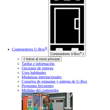
®
Contenedores
U-Box
®
Contenedores
U-Box
Volver al menú principal
Tarifas e información
Opciones de entrega
Usos habituales
Mudanzas internacionales
Consejos de empaque y entrega de
U-Box
Preguntas frecuentes
Medidas del contenedor