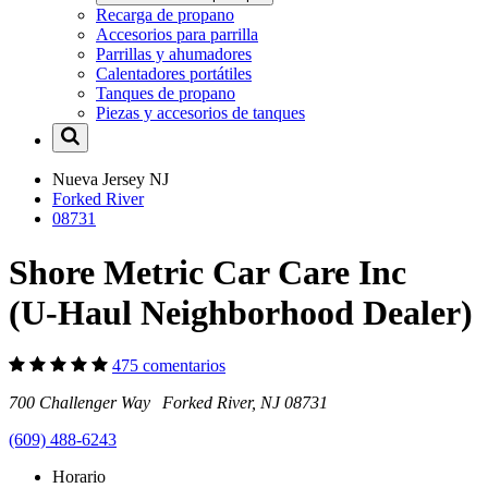
Recarga de propano
Accesorios para parrilla
Parrillas y ahumadores
Calentadores portátiles
Tanques de propano
Piezas y accesorios de tanques
Nueva Jersey
NJ
Forked River
08731
Shore Metric Car Care Inc
(U-Haul Neighborhood Dealer)
475 comentarios
700 Challenger Way Forked River, NJ 08731
(609) 488-6243
Horario