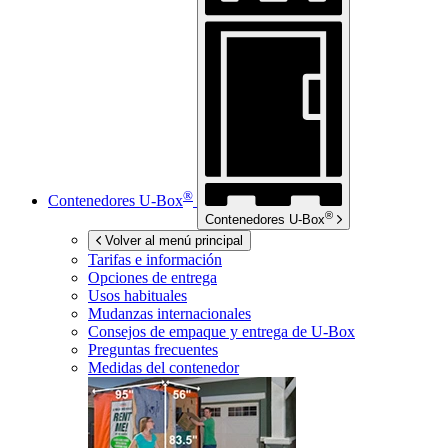
®
Contenedores
U-Box
®
Contenedores
U-Box
Volver al menú principal
Tarifas e información
Opciones de entrega
Usos habituales
Mudanzas internacionales
Consejos de empaque y entrega de
U-Box
Preguntas frecuentes
Medidas del contenedor