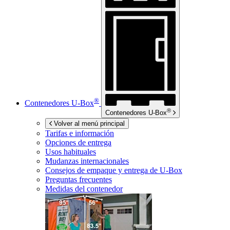
®
Contenedores
U-Box
®
Contenedores
U-Box
Volver al menú principal
Tarifas e información
Opciones de entrega
Usos habituales
Mudanzas internacionales
Consejos de empaque y entrega de
U-Box
Preguntas frecuentes
Medidas del contenedor