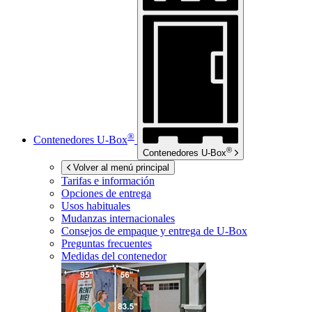
®
Contenedores
U-Box
®
Contenedores
U-Box
Volver al menú principal
Tarifas e información
Opciones de entrega
Usos habituales
Mudanzas internacionales
Consejos de empaque y entrega de
U-Box
Preguntas frecuentes
Medidas del contenedor