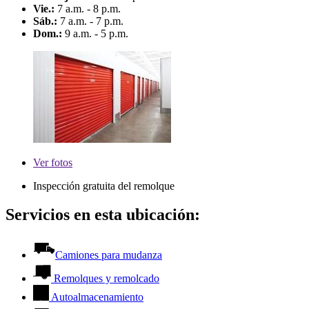
Vie.:
7 a.m. - 8 p.m.
Sáb.:
7 a.m. - 7 p.m.
Dom.:
9 a.m. - 5 p.m.
Ver
fotos
Inspección gratuita del remolque
Servicios en esta ubicación:
Camiones para mudanza
Remolques y remolcado
Autoalmacenamiento