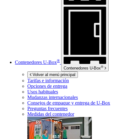
®
Contenedores
U-Box
®
Contenedores
U-Box
Volver al menú principal
Tarifas e información
Opciones de entrega
Usos habituales
Mudanzas internacionales
Consejos de empaque y entrega de
U-Box
Preguntas frecuentes
Medidas del contenedor