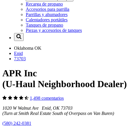
Recarga de propano
Accesorios para parrilla
Parrillas y ahumadores
Calentadores portátiles
Tanques de propano
Piezas y accesorios de tanques
Oklahoma
OK
Enid
73703
APR Inc
(U-Haul Neighborhood Dealer)
1,498 comentarios
1020 W Walnut Ave Enid, OK 73703
(Turn at Smith Real Estate South of Overpass on Van Buren)
(580) 242-0381