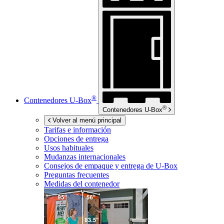
®
Contenedores
U-Box
®
Contenedores
U-Box
Volver al menú principal
Tarifas e información
Opciones de entrega
Usos habituales
Mudanzas internacionales
Consejos de empaque y entrega de
U-Box
Preguntas frecuentes
Medidas del contenedor