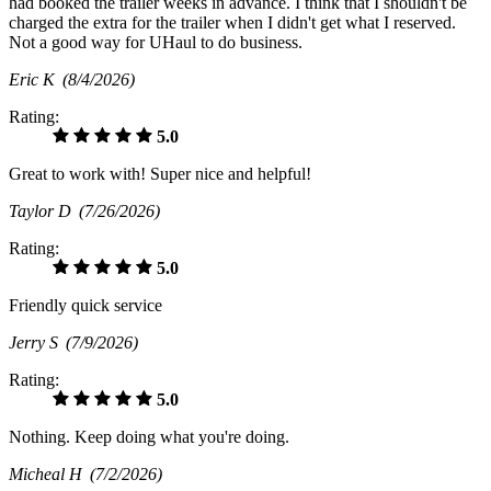
had booked the trailer weeks in advance. I think that I shouldn't be
charged the extra for the trailer when I didn't get what I reserved.
Not a good way for UHaul to do business.
Eric K
(8/4/2026)
Rating:
5.0
Great to work with! Super nice and helpful!
Taylor D
(7/26/2026)
Rating:
5.0
Friendly quick service
Jerry S
(7/9/2026)
Rating:
5.0
Nothing. Keep doing what you're doing.
Micheal H
(7/2/2026)