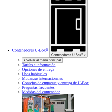
®
Contenedores
U-Box
®
Contenedores
U-Box
Volver al menú principal
Tarifas e información
Opciones de entrega
Usos habituales
Mudanzas internacionales
Consejos de empaque y entrega de
U-Box
Preguntas frecuentes
Medidas del contenedor