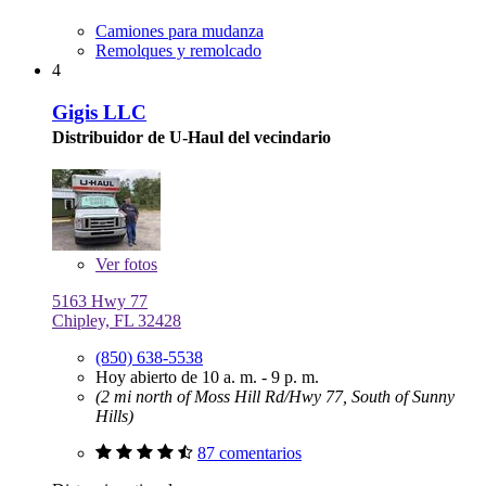
Camiones para mudanza
Remolques y remolcado
4
Gigis LLC
Distribuidor de U-Haul del vecindario
Ver
fotos
5163 Hwy 77
Chipley, FL 32428
(850) 638-5538
Hoy abierto de 10 a. m. - 9 p. m.
(2 mi north of Moss Hill Rd/Hwy 77, South of Sunny
Hills)
87 comentarios