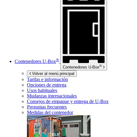
®
Contenedores
U-Box
®
Contenedores
U-Box
Volver al menú principal
Tarifas e información
Opciones de entrega
Usos habituales
Mudanzas internacionales
Consejos de empaque y entrega de
U-Box
Preguntas frecuentes
Medidas del contenedor