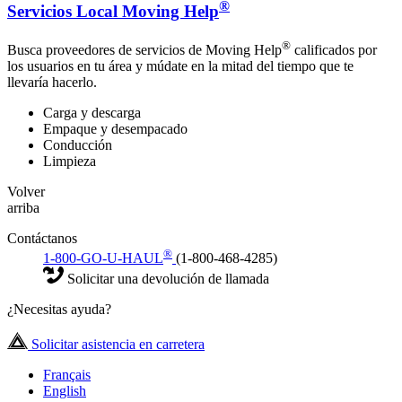
®
Servicios Local Moving Help
®
Busca proveedores de servicios de Moving Help
calificados por
los usuarios en tu área y múdate en la mitad del tiempo que te
llevaría hacerlo.
Carga y descarga
Empaque y desempacado
Conducción
Limpieza
Volver
arriba
Contáctanos
®
1-800-GO-U-HAUL
(1-800-468-4285)
Solicitar una devolución de llamada
¿Necesitas ayuda?
Solicitar asistencia en carretera
Français
English