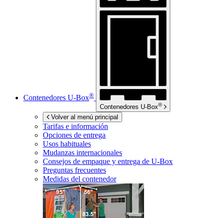
®
Contenedores
U-Box
®
Contenedores
U-Box
Volver al menú principal
Tarifas e información
Opciones de entrega
Usos habituales
Mudanzas internacionales
Consejos de empaque y entrega de
U-Box
Preguntas frecuentes
Medidas del contenedor