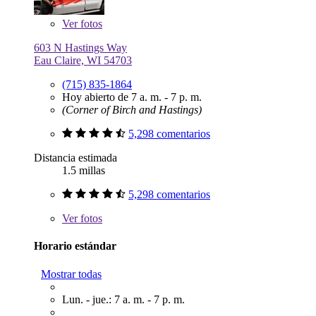
Ver
fotos
603 N Hastings Way
Eau Claire, WI 54703
(715) 835-1864
Hoy abierto de 7 a. m. - 7 p. m.
(Corner of Birch and Hastings)
5,298 comentarios
Distancia estimada
1.5 millas
5,298 comentarios
Ver
fotos
Horario estándar
Mostrar todas
Lun. - jue.: 7 a. m. - 7 p. m.