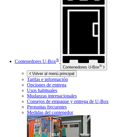
®
Contenedores
U-Box
®
Contenedores
U-Box
Volver al menú principal
Tarifas e información
Opciones de entrega
Usos habituales
Mudanzas internacionales
Consejos de empaque y entrega de
U-Box
Preguntas frecuentes
Medidas del contenedor