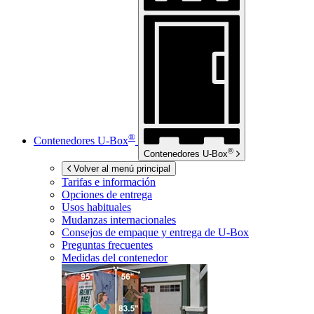
®
Contenedores
U-Box
®
Contenedores
U-Box
Volver al menú principal
Tarifas e información
Opciones de entrega
Usos habituales
Mudanzas internacionales
Consejos de empaque y entrega de
U-Box
Preguntas frecuentes
Medidas del contenedor