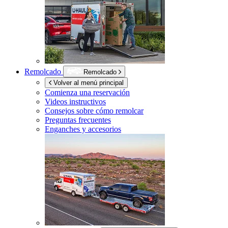
Remolcado
Remolcado
Volver al menú principal
Comienza una reservación
Videos instructivos
Consejos sobre cómo remolcar
Preguntas frecuentes
Enganches y accesorios