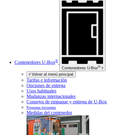
®
Contenedores
U-Box
®
Contenedores
U-Box
Volver al menú principal
Tarifas e información
Opciones de entrega
Usos habituales
Mudanzas internacionales
Consejos de empaque y entrega de
U-Box
Preguntas frecuentes
Medidas del contenedor