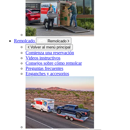
Remolcado
Remolcado
Volver al menú principal
Comienza una reservación
Videos instructivos
Consejos sobre cómo remolcar
Preguntas frecuentes
Enganches y accesorios