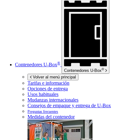
®
Contenedores
U-Box
®
Contenedores
U-Box
Volver al menú principal
Tarifas e información
Opciones de entrega
Usos habituales
Mudanzas internacionales
Consejos de empaque y entrega de
U-Box
Preguntas frecuentes
Medidas del contenedor