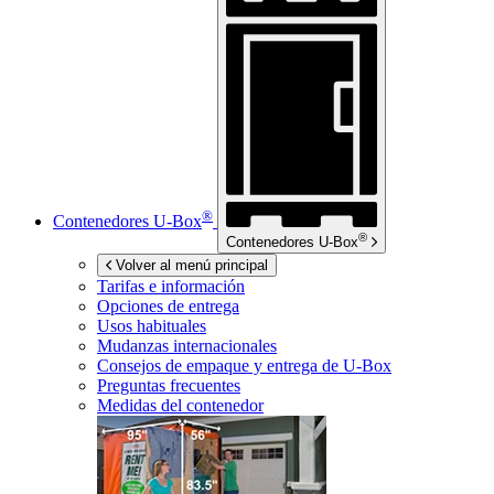
®
Contenedores
U-Box
®
Contenedores
U-Box
Volver al menú principal
Tarifas e información
Opciones de entrega
Usos habituales
Mudanzas internacionales
Consejos de empaque y entrega de
U-Box
Preguntas frecuentes
Medidas del contenedor