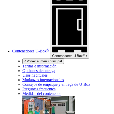
®
Contenedores
U-Box
®
Contenedores
U-Box
Volver al menú principal
Tarifas e información
Opciones de entrega
Usos habituales
Mudanzas internacionales
Consejos de empaque y entrega de
U-Box
Preguntas frecuentes
Medidas del contenedor